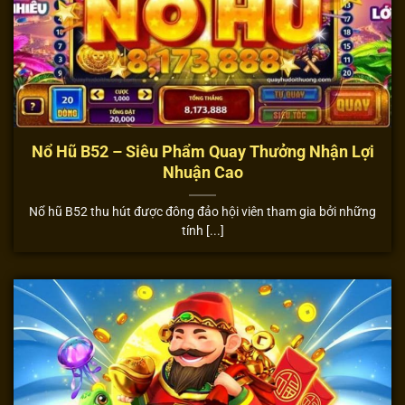
Nổ Hũ B52 – Siêu Phẩm Quay Thưởng Nhận Lợi
Nhuận Cao
Nổ hũ B52 thu hút được đông đảo hội viên tham gia bởi những
tính [...]