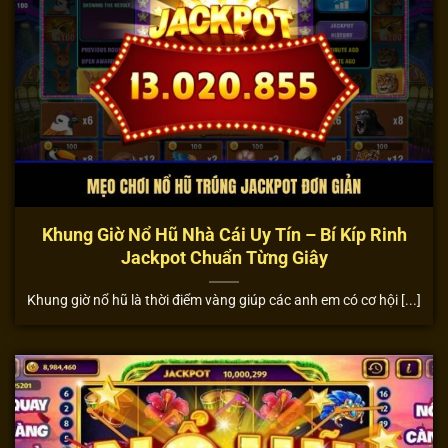
Khung Giờ Nổ Hũ Nhà Cái Uy Tín – Bí Kíp Rinh
Jackpot Chuẩn Từng Giây
Khung giờ nổ hũ là thời điểm vàng giúp các anh em có cơ hội [...]