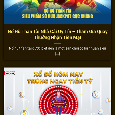
Nổ Hũ Thần Tài Nhà Cái Uy Tín – Tham Gia Quay
Thưởng Nhận Tiền Mặt
Nổ hũ thần tài được biết đến là một sân chơi có lợi nhuận siêu
[...]