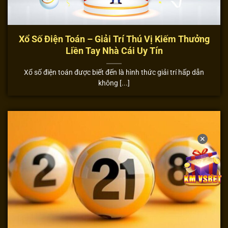
Xổ Số Điện Toán – Giải Trí Thú Vị Kiếm Thưởng
Liền Tay Nhà Cái Uy Tín
Xổ số điện toán được biết đến là hình thức giải trí hấp dẫn
không [...]
✕