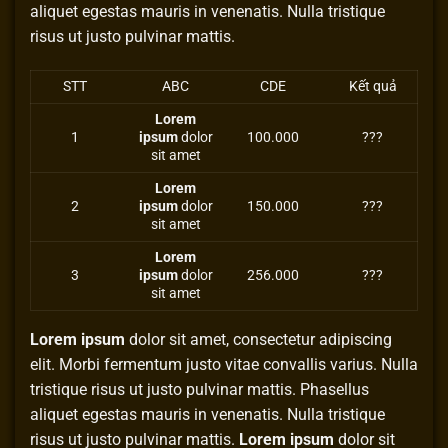
aliquet egestas mauris in venenatis. Nulla tristique
risus ut justo pulvinar mattis.
STT
ABC
CDE
Kết quả
Lorem
1
ipsum
dolor
100.000
???
sit amet
Lorem
2
ipsum
dolor
150.000
???
sit amet
Lorem
3
ipsum
dolor
256.000
???
sit amet
Lorem ipsum
dolor sit amet, consectetur adipiscing
elit.
Morbi fermentum justo vitae convallis varius
. Nulla
tristique risus ut justo pulvinar mattis. Phasellus
aliquet egestas mauris in venenatis. Nulla tristique
risus ut justo pulvinar mattis.
Lorem ipsum
dolor sit