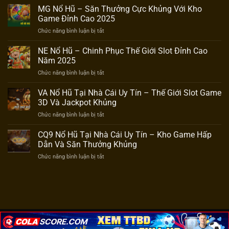
Nổ
MG Nổ Hũ – Săn Thưởng Cực Khủng Với Kho
Hũ
Game Đỉnh Cao 2025
Nhà
ở
Chức năng bình luận bị tắt
Cái
MG
Uy
Nổ
NE Nổ Hũ – Chinh Phục Thế Giới Slot Đỉnh Cao
Tín
Hũ
–
Năm 2025
–
Trải
ở
Chức năng bình luận bị tắt
Săn
Nghiệm
NE
Thưởng
Săn
Nổ
VA Nổ Hũ Tại Nhà Cái Uy Tín – Thế Giới Slot Game
Cực
Hũ
Hũ
Khủng
3D Và Jackpot Khủng
Siêu
–
Với
Khủng
ở
Chức năng bình luận bị tắt
Chinh
Kho
VA
Phục
Game
Nổ
CQ9 Nổ Hũ Tại Nhà Cái Uy Tín – Kho Game Hấp
Thế
Đỉnh
Hũ
Giới
Dẫn Và Săn Thưởng Khủng
Cao
Tại
Slot
2025
ở
Chức năng bình luận bị tắt
Nhà
Đỉnh
CQ9
Cái
Cao
Nổ
Uy
Năm
Hũ
Tín
2025
Tại
–
Nhà
Thế
Cái
Giới
Uy
Slot
CHÍNH SÁCH BẢO MẬT
ĐIỀU KHOẢN SỬ DỤNG
GIỚI THIỆU
Tín
Game