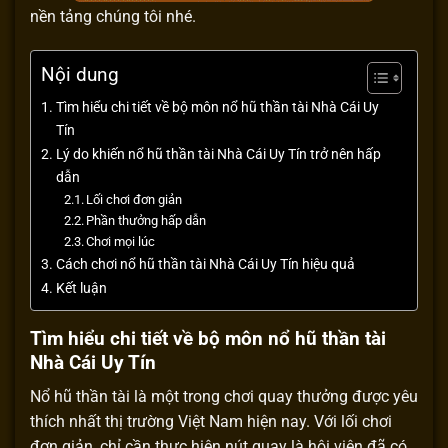
nền tảng chúng tôi nhé.
Nội dung
Tìm hiểu chi tiết về bộ môn nổ hũ thần tài Nhà Cái Uy
Tín
Lý do khiến nổ hũ thần tài Nhà Cái Uy Tín trở nên hấp
dẫn
Lối chơi đơn giản
Phần thưởng hấp dẫn
Chơi mọi lúc
Cách chơi nổ hũ thần tài Nhà Cái Uy Tín hiệu quả
Kết luận
Tìm hiểu chi tiết về bộ môn nổ hũ thần tài
Nhà Cái Uy Tín
Nổ hũ thần tài là một trong chơi quay thưởng được yêu
thích nhất thị trường Việt Nam hiện nay. Với lối chơi
đơn giản, chỉ cần thực hiện nút quay là hội viên đã có