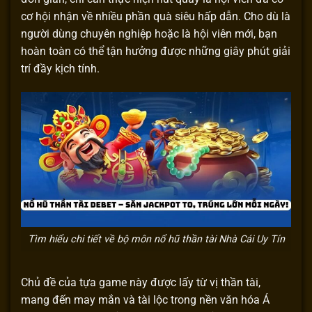
cơ hội nhận về nhiều phần quà siêu hấp dẫn. Cho dù là
người dùng chuyên nghiệp hoặc là hội viên mới, bạn
hoàn toàn có thể tận hưởng được những giây phút giải
trí đầy kịch tính.
Tìm hiểu chi tiết về bộ môn nổ hũ thần tài Nhà Cái Uy Tín
Chủ đề của tựa game này được lấy từ vị thần tài,
mang đến may mắn và tài lộc trong nền văn hóa Á