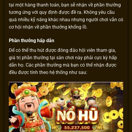
tại một hàng thanh toán, bạn sẽ nhận về phần thưởng
tương ứng với quy định được đề ra. Không yêu cầu
quá nhiều kỹ năng khác nhau nhưng người chơi vẫn có
cơ hội nhận về phần thưởng khổng lồ.
Phần thưởng hấp dẫn
Để có thể thu hút được đông đảo hội viên tham gia,
giá trị phần thưởng tại sân chơi này phải cực kỳ hấp
dẫn họ. Các phần thưởng mà bạn có thể nhận được
đều được tính theo hệ thống như sau: