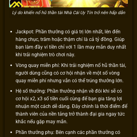
Lý do khiến nổ hũ thần tài Nhà Cái Uy Tín trở nên hấp dẫn
Jackpot: Phần thưởng có giá trị lớn nhất, lên đến
hàng chục, trăm hoặc thậm chí là cả tỷ đồng. Giúp
bạn làm đầy ví tiền chỉ với 1 lần may mắn duy nhất
khi trải nghiệm trò chơi này.
Vòng quay miễn phí: Khi trải nghiệm nổ hũ thần tài,
người dùng cũng có cơ hội nhận về một số vòng
quay miễn phí nhưng vẫn có thể trúng thưởng lớn.
Hệ số thưởng: Phần thưởng nhận về đôi khi sẽ có
cơ hội x2, x3 số tiền cuối cùng để bạn gia tăng lợi
nhuận một cách dễ dàng. Đây chính là thời điểm để
thành viên của nền tảng trở thành đại gia ngay tức
khắc nếu gặp may mắn.
Phần thưởng phụ: Bên cạnh các phần thưởng có