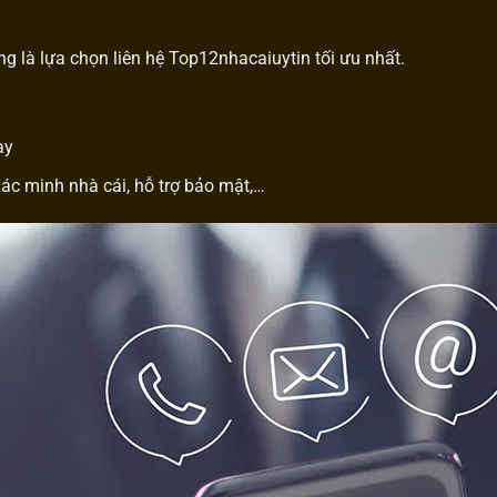
g là lựa chọn liên hệ Top12nhacaiuytin tối ưu nhất.
ày
ác minh nhà cái, hỗ trợ bảo mật,…