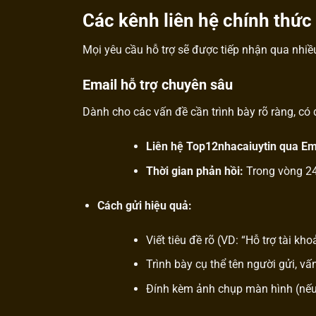
Các kênh liên hệ chính thức
Mọi yêu cầu hỗ trợ sẽ được tiếp nhận qua nhiều
Email hỗ trợ chuyên sâu
Dành cho các vấn đề cần trình bày rõ ràng, có đ
Liên hệ Top12nhacaiuytin qua Em
Thời gian phản hồi:
Trong vòng 24
Cách gửi hiệu quả:
Viết tiêu đề rõ (VD: “Hỗ trợ tài kh
Trình bày cụ thể tên người gửi, vấ
Đính kèm ảnh chụp màn hình (nếu