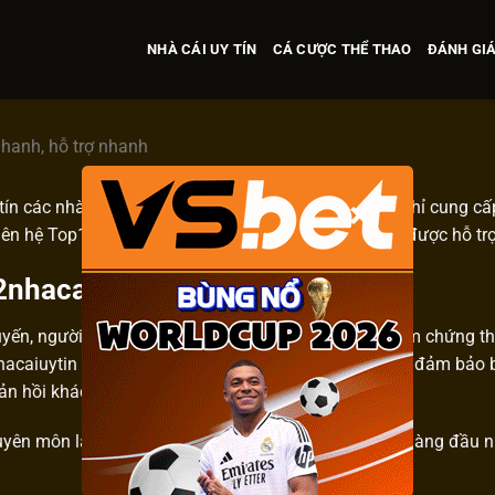
NHÀ CÁI UY TÍN
CÁ CƯỢC THỂ THAO
ĐÁNH GIÁ
hanh, hỗ trợ nhanh
×
ín các nhà cái trực tuyến,
Top12nhacaiuytin
không chỉ cung cấ
iên hệ Top12nhacaiuytin là cách nhanh nhất để bạn được hỗ trợ 
12nhacaiuytin?
yến, người chơi luôn cần một địa chỉ đáng tin để kiểm chứng thô
caiuytin là một trong số ít phương thức có thể giúp đảm bảo b
ản hồi khách quan từ đội ngũ chuyên gia.
uyên môn là tiêu chí được Top12nhacaiuytin đặt lên hàng đầu n