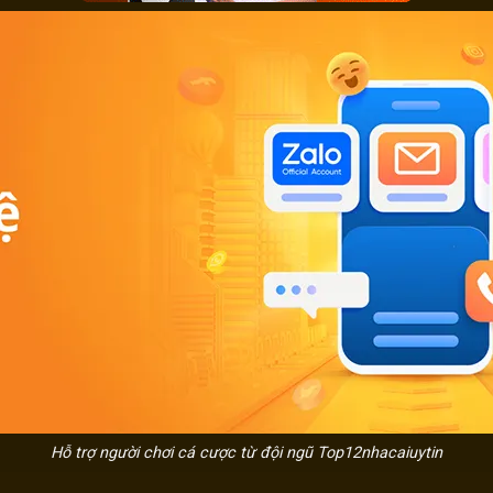
Hỗ trợ người chơi cá cược từ đội ngũ Top12nhacaiuytin