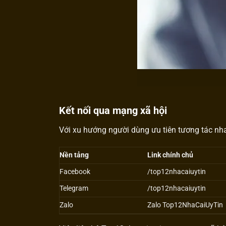
Kết nối qua mạng xã hội
Với xu hướng người dùng ưu tiên tương tác nhan
Nền tảng
Link chính chủ
Facebook
/top12nhacaiuytin
Telegram
/top12nhacaiuytin
Zalo
Zalo Top12NhaCaiUyTin