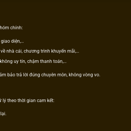
nhóm chính:
 giao diện,…
ề nhà cái, chương trình khuyến mãi,…
không uy tín, chậm thanh toán,…
đảm bảo trả lời đúng chuyên môn, không vòng vo.
lý theo thời gian cam kết:
lại.