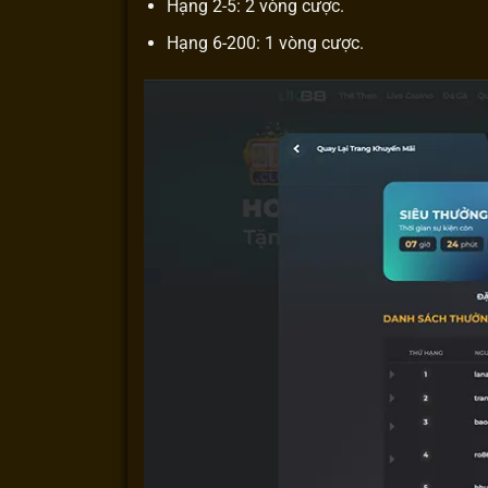
Hạng 2-5: 2 vòng cược.
Hạng 6-200: 1 vòng cược.