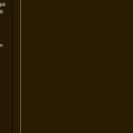
giá
ất
ên