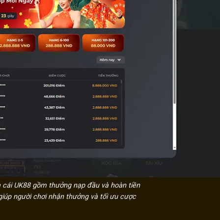
 cái UK88 gồm thưởng nạp đầu và hoàn tiền
iúp người chơi nhận thưởng và tối ưu cược