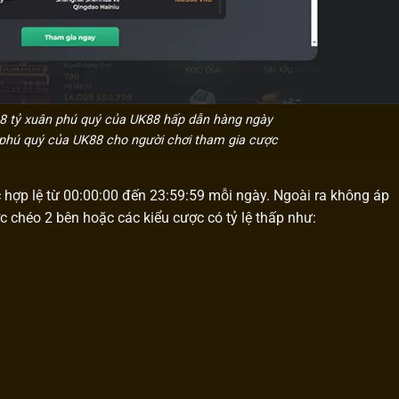
,8 tỷ xuân phú quý của UK88 hấp dẫn hàng ngày
 phú quý của UK88 cho người chơi tham gia cược
 hợp lệ từ 00:00:00 đến 23:59:59 mỗi ngày. Ngoài ra không áp
c chéo 2 bên hoặc các kiểu cược có tỷ lệ thấp như: