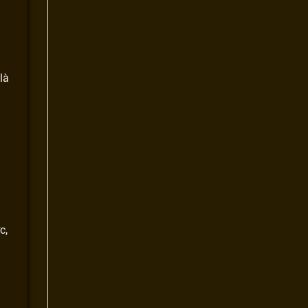
là
c,