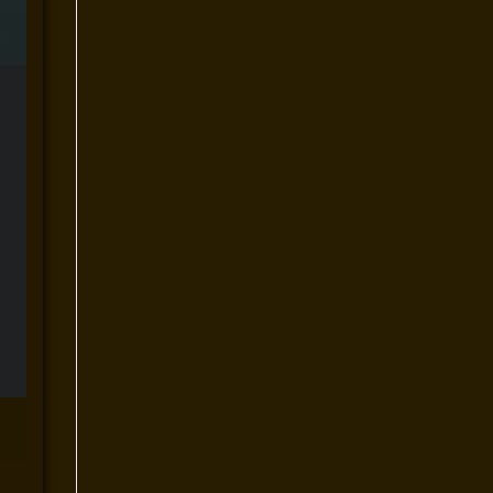
Và
Tín
Jackpot
–
Khủng
Kho
Game
Hấp
Dẫn
Và
Săn
Thưởng
Khủng