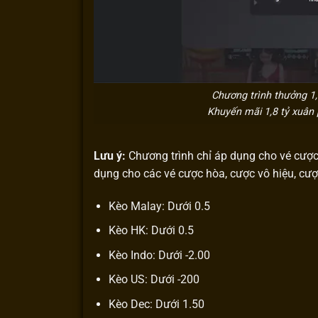
Chương trình thưởng 1
Khuyến mãi 1,8 tỷ xuân
Lưu ý:
Chương trình chỉ áp dụng cho vé cược
dụng cho các vé cược hòa, cược vô hiệu, cượ
Kèo Malay: Dưới 0.5
Kèo HK: Dưới 0.5
Kèo Indo: Dưới -2.00
Kèo US: Dưới -200
Kèo Dec: Dưới 1.50