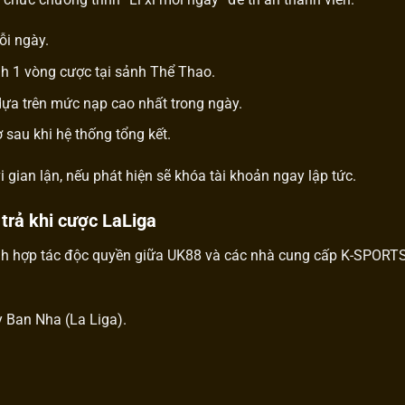
ỗi ngày.
nh 1 vòng cược tại sảnh Thể Thao.
ị dựa trên mức nạp cao nhất trong ngày.
 sau khi hệ thống tổng kết.
ian lận, nếu phát hiện sẽ khóa tài khoản ngay lập tức.
trả khi cược LaLiga
ình hợp tác độc quyền giữa UK88 và các nhà cung cấp K-SPORTS
 Ban Nha (La Liga).