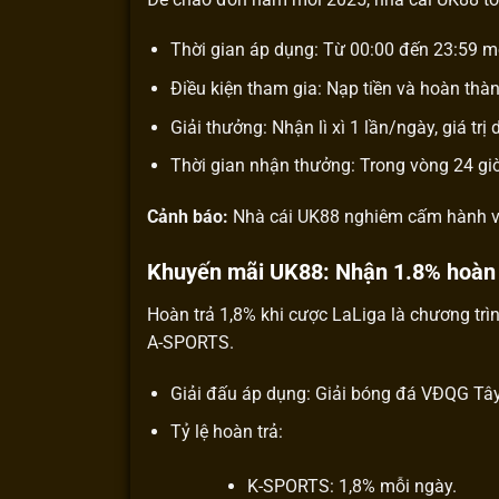
Thời gian áp dụng: Từ 00:00 đến 23:59 m
Điều kiện tham gia: Nạp tiền và hoàn thà
Giải thưởng: Nhận lì xì 1 lần/ngày, giá tr
Thời gian nhận thưởng: Trong vòng 24 giờ
Cảnh báo:
Nhà cái UK88 nghiêm cấm hành vi g
Khuyến mãi UK88: Nhận 1.8% hoàn 
Hoàn trả 1,8% khi cược LaLiga là chương tr
A-SPORTS.
Giải đấu áp dụng: Giải bóng đá VĐQG Tây
Tỷ lệ hoàn trả:
K-SPORTS: 1,8% mỗi ngày.