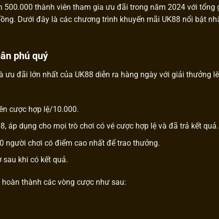
 500.000 thành viên tham gia ưu đãi trong năm 2024 với tổng 
 đồng. Dưới đây là các chương trình khuyến mãi UK88 nổi bật nh
uân phú quý
à ưu đãi lớn nhất của UK88 diễn ra hàng ngày với giải thưởng l
ền cược hợp lệ/10.000.
, áp dụng cho mọi trò chơi có vé cược hợp lệ và đã trả kết quả.
00 người chơi có điểm cao nhất để trao thưởng.
 sau khi có kết quả.
ần hoàn thành các vòng cược như sau: