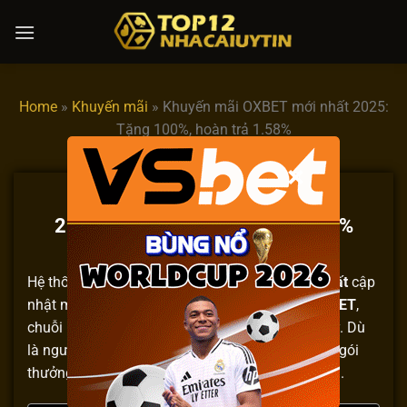
Bỏ
qua
nội
dung
Home
»
Khuyến mãi
»
Khuyến mãi OXBET mới nhất 2025:
Tặng 100%, hoàn trả 1.58%
×
Khuyến mãi OXBET mới nhất
2025: Tặng 100%, hoàn trả 1.58%
Hệ thống review nhà cái
top 12 nhà cái uy tín nhất
cập
nhật mới nhất các chương trình khuyến mãi
OXBET
,
chuỗi ưu đãi “mạnh tay” nhất thị trường hiện nay. Dù
là người chơi mới hay cũ, nhà cái OXBET đều có gói
thưởng riêng biệt, hấp dẫn và dễ dàng rút thưởng.