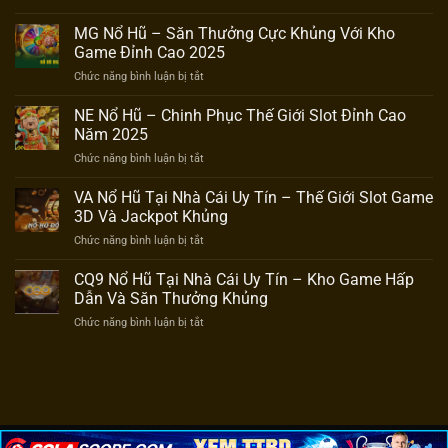
PP
Nổ
MG Nổ Hũ – Săn Thưởng Cực Khủng Với Kho
Hũ
Game Đỉnh Cao 2025
Nhà
ở
Chức năng bình luận bị tắt
Cái
MG
Uy
Nổ
NE Nổ Hũ – Chinh Phục Thế Giới Slot Đỉnh Cao
Tín
Hũ
–
Năm 2025
–
Trải
ở
Chức năng bình luận bị tắt
Săn
Nghiệm
NE
Thưởng
Săn
Nổ
VA Nổ Hũ Tại Nhà Cái Uy Tín – Thế Giới Slot Game
Cực
Hũ
Hũ
Khủng
3D Và Jackpot Khủng
Siêu
–
Với
Khủng
ở
Chức năng bình luận bị tắt
Chinh
Kho
VA
Phục
Game
Nổ
CQ9 Nổ Hũ Tại Nhà Cái Uy Tín – Kho Game Hấp
Thế
Đỉnh
Hũ
Giới
Dẫn Và Săn Thưởng Khủng
Cao
Tại
Slot
2025
ở
Chức năng bình luận bị tắt
Nhà
Đỉnh
CQ9
Cái
Cao
Nổ
Uy
Năm
Hũ
Tín
2025
Tại
–
Nhà
Thế
Cái
Giới
Uy
Slot