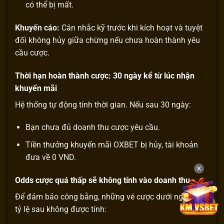
có thể bị mất.
Khuyến cáo:
Cân nhắc kỹ trước khi kích hoạt và tuyệt
đối không hủy giữa chừng nếu chưa hoàn thành yêu
cầu cược.
Thời hạn hoàn thành cược: 30 ngày kể từ lúc nhận
khuyến mãi
Hệ thống tự động tính thời gian. Nếu sau 30 ngày:
Bạn chưa đủ doanh thu cược yêu cầu.
Tiền thưởng khuyến mãi OXBET bị hủy, tài khoản
đưa về 0 VND.
✕
Odds cược quá thấp sẽ không tính vào doanh thu
Để đảm bảo công bằng, những vé cược dưới ngưỡng
tỷ lệ sau không được tính: