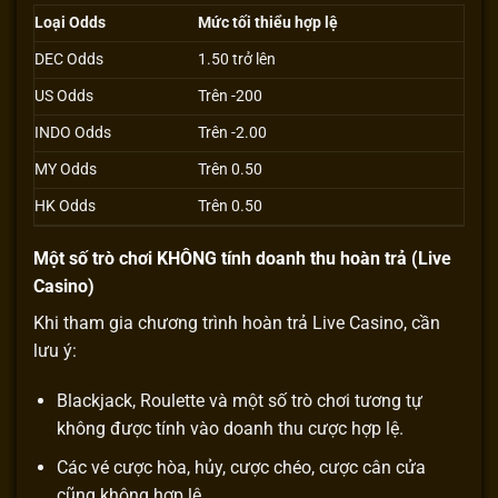
Loại Odds
Mức tối thiểu hợp lệ
DEC Odds
1.50 trở lên
US Odds
Trên -200
INDO Odds
Trên -2.00
MY Odds
Trên 0.50
HK Odds
Trên 0.50
Một số trò chơi KHÔNG tính doanh thu hoàn trả (Live
Casino)
Khi tham gia chương trình hoàn trả Live Casino, cần
lưu ý:
Blackjack, Roulette và một số trò chơi tương tự
không được tính vào doanh thu cược hợp lệ.
Các vé cược hòa, hủy, cược chéo, cược cân cửa
cũng không hợp lệ.