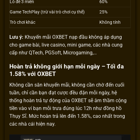
Lô đề 3 miền
60%
Game TechPlay (trừ vài trò chơi cụ thể)
25%
Trò chơi khác
Không tính
Lưu ý:
Khuyến mãi OXBET nạp đầu không áp dụng
cho game bài, live casino, mini game, các nhà cung
cấp như QTech, PGSoft, Microgaming,…
Hoàn trả không giới hạn mỗi ngày – Tối đa
1.58% với OXBET
Không cần săn khuyến mãi, không cần chờ đến cuối
tuần, chỉ cần bạn đạt cược đều đặn mỗi ngày, hệ
thống hoàn trả tự động của OXBET sẽ âm thầm cộng
tiền vào ví bạn mỗi trưa đúng lúc 12h như đồng hồ
Thụy Sĩ. Mức hoàn trả lên đến 1.58%, cao nhất trong
các nhà cái hiện nay.