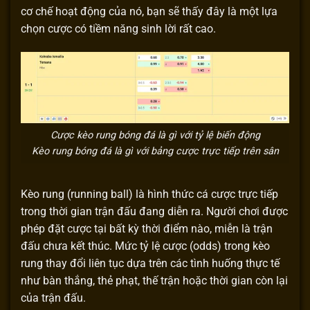
cơ chế hoạt động của nó, bạn sẽ thấy đây là một lựa
chọn cược có tiềm năng sinh lời rất cao.
Cược kèo rung bóng đá là gì với tỷ lệ biến động
Kèo rung bóng đá là gì với bảng cược trực tiếp trên sân
Kèo rung (running ball) là hình thức cá cược trực tiếp
trong thời gian trận đấu đang diễn ra. Người chơi được
phép đặt cược tại bất kỳ thời điểm nào, miễn là trận
đấu chưa kết thúc. Mức tỷ lệ cược (odds) trong kèo
rung thay đổi liên tục dựa trên các tình huống thực tế
như bàn thắng, thẻ phạt, thế trận hoặc thời gian còn lại
của trận đấu.