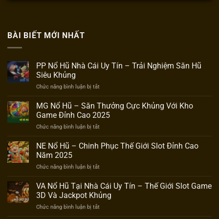
BÀI BIẾT MỚI NHẤT
PP Nổ Hũ Nhà Cái Uy Tín – Trải Nghiệm Săn Hũ
Siêu Khủng
ở
Chức năng bình luận bị tắt
PP
Nổ
MG Nổ Hũ – Săn Thưởng Cực Khủng Với Kho
Hũ
Game Đỉnh Cao 2025
Nhà
ở
Chức năng bình luận bị tắt
Cái
MG
Uy
Nổ
NE Nổ Hũ – Chinh Phục Thế Giới Slot Đỉnh Cao
Tín
Hũ
–
Năm 2025
–
Trải
ở
Chức năng bình luận bị tắt
Săn
Nghiệm
NE
Thưởng
Săn
Nổ
VA Nổ Hũ Tại Nhà Cái Uy Tín – Thế Giới Slot Game
Cực
Hũ
Hũ
Khủng
3D Và Jackpot Khủng
Siêu
–
Với
Khủng
ở
Chức năng bình luận bị tắt
Chinh
Kho
VA
Phục
Game