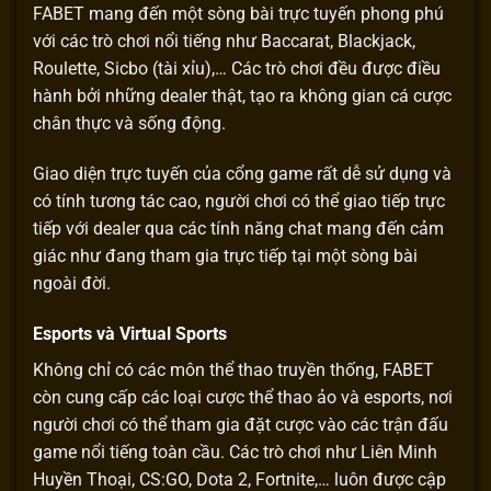
FABET mang đến một sòng bài trực tuyến phong phú
với các trò chơi nổi tiếng như Baccarat, Blackjack,
Roulette, Sicbo (tài xỉu),… Các trò chơi đều được điều
hành bởi những dealer thật, tạo ra không gian cá cược
chân thực và sống động.
Giao diện trực tuyến của cổng game rất dễ sử dụng và
có tính tương tác cao, người chơi có thể giao tiếp trực
tiếp với dealer qua các tính năng chat mang đến cảm
giác như đang tham gia trực tiếp tại một sòng bài
ngoài đời.
Esports và Virtual Sports
Không chỉ có các môn thể thao truyền thống, FABET
còn cung cấp các loại cược thể thao ảo và esports, nơi
người chơi có thể tham gia đặt cược vào các trận đấu
game nổi tiếng toàn cầu. Các trò chơi như Liên Minh
Huyền Thoại, CS:GO, Dota 2, Fortnite,… luôn được cập