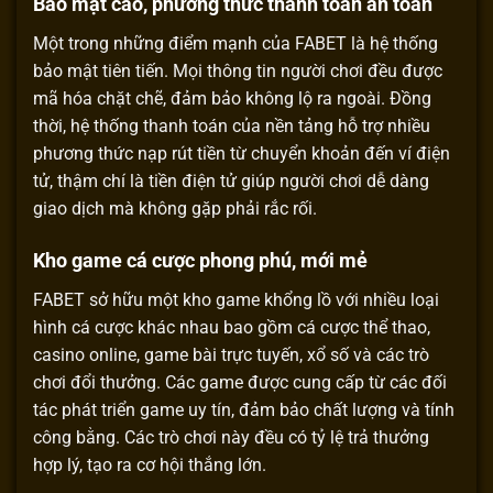
Bảo mật cao, phương thức thanh toán an toàn
Một trong những điểm mạnh của FABET là hệ thống
bảo mật tiên tiến. Mọi thông tin người chơi đều được
mã hóa chặt chẽ, đảm bảo không lộ ra ngoài. Đồng
thời, hệ thống thanh toán của nền tảng hỗ trợ nhiều
phương thức nạp rút tiền từ chuyển khoản đến ví điện
tử, thậm chí là tiền điện tử giúp người chơi dễ dàng
giao dịch mà không gặp phải rắc rối.
Kho game cá cược phong phú, mới mẻ
FABET sở hữu một kho game khổng lồ với nhiều loại
hình cá cược khác nhau bao gồm cá cược thể thao,
casino online, game bài trực tuyến, xổ số và các trò
chơi đổi thưởng. Các game được cung cấp từ các đối
tác phát triển game uy tín, đảm bảo chất lượng và tính
công bằng. Các trò chơi này đều có tỷ lệ trả thưởng
hợp lý, tạo ra cơ hội thắng lớn.