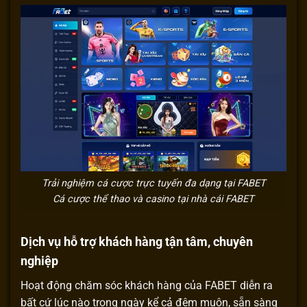
Trải nghiệm cá cược trực tuyến đa dạng tại FABET
Cá cược thể thao và casino tại nhà cái FABET
Dịch vụ hỗ trợ khách hàng tận tâm, chuyên
nghiệp
Hoạt động chăm sóc khách hàng của FABET diễn ra
bất cứ lúc nào trong ngày kể cả đêm muộn, sẵn sàng