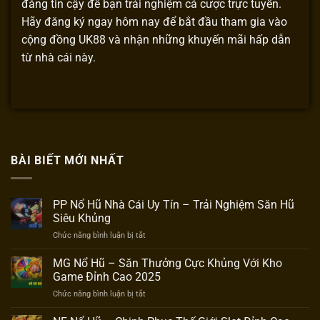
đáng tin cậy để bạn trải nghiệm cá cược trực tuyến.
Hãy đăng ký ngay hôm nay để bắt đầu tham gia vào
cộng đồng UK88 và nhận những khuyến mãi hấp dẫn
từ nhà cái này.
BÀI BIẾT MỚI NHẤT
PP Nổ Hũ Nhà Cái Uy Tín – Trải Nghiệm Săn Hũ
Siêu Khủng
ở
Chức năng bình luận bị tắt
PP
Nổ
MG Nổ Hũ – Săn Thưởng Cực Khủng Với Kho
Hũ
Game Đỉnh Cao 2025
Nhà
ở
Chức năng bình luận bị tắt
Cái
MG
Uy
Nổ
Tín