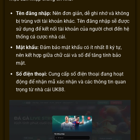
Tên đăng nhập:
Nên đơn giản, dễ ghi nhớ và không
bị trùng với tài khoản khác. Tên đăng nhập sẽ được
sử dụng để kết nối tài khoản của người chơi đến hệ
thống cá cược nhà cái.
Mật khẩu:
Đảm bảo mật khẩu có ít nhất 8 ký tự,
nên kết hợp giữa chữ cái và số để tăng tính bảo
mật.
Số điện thoại:
Cung cấp số điện thoại đang hoạt
động để nhận mã xác nhận và các thông tin quan
trọng từ nhà cái UK88.