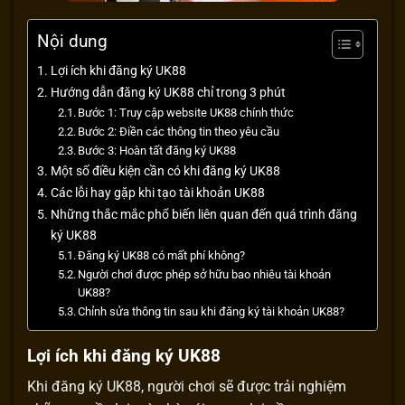
Nội dung
Lợi ích khi đăng ký UK88
Hướng dẫn đăng ký UK88 chỉ trong 3 phút
Bước 1: Truy cập website UK88 chính thức
Bước 2: Điền các thông tin theo yêu cầu
Bước 3: Hoàn tất đăng ký UK88
Một số điều kiện cần có khi đăng ký UK88
Các lỗi hay gặp khi tạo tài khoản UK88
Những thắc mắc phổ biến liên quan đến quá trình đăng
ký UK88
Đăng ký UK88 có mất phí không?
Người chơi được phép sở hữu bao nhiêu tài khoản
UK88?
Chỉnh sửa thông tin sau khi đăng ký tài khoản UK88?
Lợi ích khi đăng ký UK88
Khi đăng ký UK88, người chơi sẽ được trải nghiệm