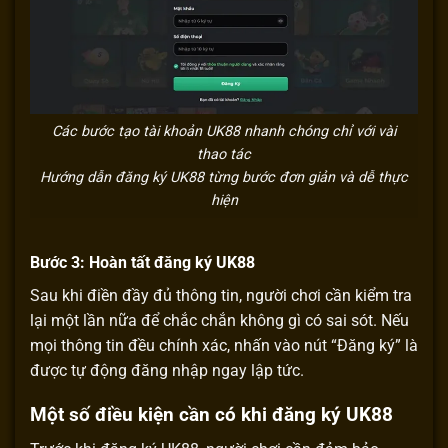
Các bước tạo tài khoản UK88 nhanh chóng chỉ với vài
thao tác
Hướng dẫn đăng ký UK88 từng bước đơn giản và dễ thực
hiện
Bước 3: Hoàn tất đăng ký UK88
Sau khi điền đầy đủ thông tin, người chơi cần kiểm tra
lại một lần nữa để chắc chắn không gì có sai sót. Nếu
mọi thông tin đều chính xác, nhấn vào nút “Đăng ký” là
được tự động đăng nhập ngay lập tức.
Một số điều kiện cần có khi đăng ký UK88