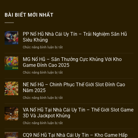
BÀI BIẾT MỚI NHẤT
PP Nổ Hũ Nhà Cái Uy Tín – Trải Nghiệm Săn Hũ
Siêu Khủng
ở
Chức năng bình luận bị tắt
PP
Nổ
MG Nổ Hũ – Săn Thưởng Cực Khủng Với Kho
Hũ
Game Đỉnh Cao 2025
Nhà
ở
Chức năng bình luận bị tắt
Cái
MG
Uy
Nổ
NE Nổ Hũ – Chinh Phục Thế Giới Slot Đỉnh Cao
Tín
Hũ
–
Năm 2025
–
Trải
ở
Chức năng bình luận bị tắt
Săn
Nghiệm
NE
Thưởng
Săn
Nổ
VA Nổ Hũ Tại Nhà Cái Uy Tín – Thế Giới Slot Game
Cực
Hũ
Hũ
Khủng
3D Và Jackpot Khủng
Siêu
–
Với
Khủng
ở
Chức năng bình luận bị tắt
Chinh
Kho
VA
Phục
Game
Nổ
CQ9 Nổ Hũ Tại Nhà Cái Uy Tín – Kho Game Hấp
Thế
Đỉnh