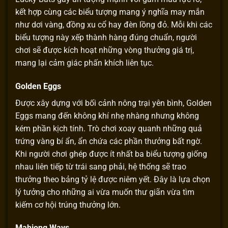
kết hợp cùng các biểu tượng mang ý nghĩa may mắn
như dơi vàng, đồng xu cổ hay đèn lồng đỏ. Mỗi khi các
biểu tượng này xếp thành hàng đúng chuẩn, người
chơi sẽ được kích hoạt những vòng thưởng giá trị,
mang lại cảm giác phấn khích liên tục.
Golden Eggs
Được xây dựng với bối cảnh nông trại yên bình, Golden
Eggs mang đến không khí nhẹ nhàng nhưng không
kém phần kịch tính. Trò chơi xoay quanh những quả
trứng vàng bí ẩn, ẩn chứa các phần thưởng bất ngờ.
Khi người chơi ghép được ít nhất ba biểu tượng giống
nhau liên tiếp từ trái sang phải, hệ thống sẽ trao
thưởng theo bảng tỷ lệ được niêm yết. Đây là lựa chọn
lý tưởng cho những ai vừa muốn thư giãn vừa tìm
kiếm cơ hội trúng thưởng lớn.
Mahjong Ways