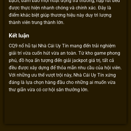
bạch, đảm bảo mọi hoạt động trả thưởng, nạp rút đều
được thực hiện nhanh chóng và chính xác. Đây là
điểm khác biệt giúp thương hiệu này duy trì lượng
thành viên trung thành lớn.
Kết luận
CQ9 nổ hũ tại Nhà Cái Uy Tín mang đến trải nghiệm
giải trí vừa cuốn hút vừa an toàn. Từ kho game phong
phú, đồ họa ấn tượng đến giải jackpot giá trị, tất cả
đều được xây dựng để thỏa mãn nhu cầu của hội viên.
Với những ưu thế vượt trội này, Nhà Cái Uy Tín xứng
đáng là lựa chọn hàng đầu cho những ai muốn vừa
thư giãn vừa có cơ hội săn thưởng lớn.