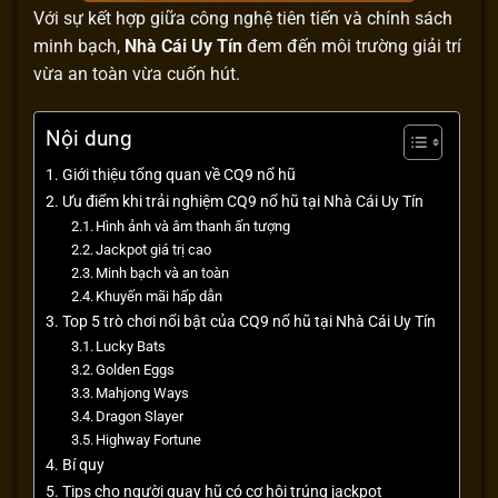
Với sự kết hợp giữa công nghệ tiên tiến và chính sách
minh bạch,
Nhà Cái Uy Tín
đem đến môi trường giải trí
vừa an toàn vừa cuốn hút.
Nội dung
Giới thiệu tổng quan về CQ9 nổ hũ
Ưu điểm khi trải nghiệm CQ9 nổ hũ tại Nhà Cái Uy Tín
Hình ảnh và âm thanh ấn tượng
Jackpot giá trị cao
Minh bạch và an toàn
Khuyến mãi hấp dẫn
Top 5 trò chơi nổi bật của CQ9 nổ hũ tại Nhà Cái Uy Tín
Lucky Bats
Golden Eggs
Mahjong Ways
Dragon Slayer
Highway Fortune
Bí quy
Tips cho người quay hũ có cơ hội trúng jackpot