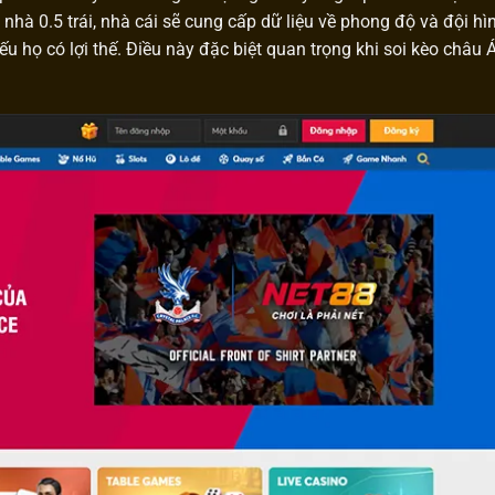
hà 0.5 trái, nhà cái sẽ cung cấp dữ liệu về phong độ và đội hì
 họ có lợi thế. Điều này đặc biệt quan trọng khi soi kèo châu 