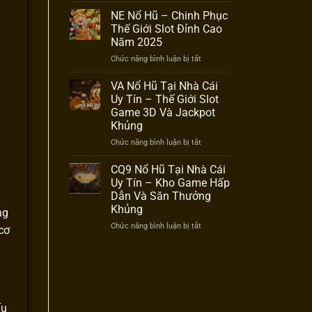
Trải
Nổ
NE Nổ Hũ – Chinh Phục
Nghiệm
Hũ
Thế Giới Slot Đỉnh Cao
Săn
–
Năm 2025
Hũ
Săn
Siêu
ở
Chức năng bình luận bị tắt
Thưởng
Khủng
NE
Cực
Nổ
Khủng
VA Nổ Hũ Tại Nhà Cái
Hũ
Với
Uy Tín – Thế Giới Slot
–
Kho
Game 3D Và Jackpot
Chinh
Game
Khủng
Phục
Đỉnh
Thế
Cao
ở
Chức năng bình luận bị tắt
Giới
2025
VA
Slot
Nổ
CQ9 Nổ Hũ Tại Nhà Cái
Đỉnh
Hũ
Uy Tín – Kho Game Hấp
Cao
Tại
Dẫn Và Săn Thưởng
Năm
Nhà
Khủng
ng
2025
Cái
Uy
ở
Chức năng bình luận bị tắt
cơ
Tín
CQ9
–
Nổ
Thế
Hũ
Giới
Tại
Slot
Nhà
Game
Cái
ấu
3D
Uy