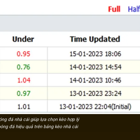
óng đá nhà cái giúp lựa chọn kèo hợp lý
bóng đá hiệu quả trên bảng kèo nhà cái