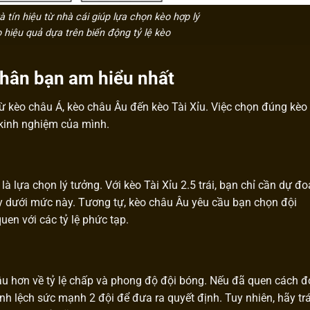
à tín hiệu từ nhà cái giúp lựa chọn kèo hợp lý
hiệu quả dựa trên biến động tỷ lệ kèo
thân bạn am hiểu nhất
từ kèo châu Á, kèo châu Âu đến kèo Tài Xỉu. Việc chọn đúng kèo
 kinh nghiệm của mình.
à lựa chọn lý tưởng. Với kèo Tài Xỉu 2.5 trái, bạn chỉ cần dự đ
y dưới mức này. Tương tự, kèo châu Âu yêu cầu bạn chọn đội
en với các tỷ lệ phức tạp.
sâu hơn về tỷ lệ chấp và phong độ đội bóng. Nếu đã quen cách đ
ênh lệch sức mạnh 2 đội để đưa ra quyết định. Tuy nhiên, hãy tr