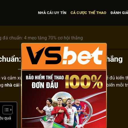
NHÀ CÁI UY TÍN
CÁ CƯỢC THỂ THAO
ĐÁNH GIÁ
g đá chuẩn: 4 mẹo tăng 70% cơ hội thắng
×
chuẩn: 4 mẹo tăng 70% cơ hội thắng
ợc và cảm xúc. Nắm vững
cách soi kèo bóng đá
, bạn sẽ đủ kiến 
ùng
nhà cái uy tín
khám phá bí quyết từ chuyên gia để biến mỗi t
iệu quả