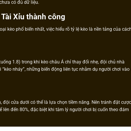
chưa có đủ dữ liệu.
 Tài Xỉu thành công
oại kèo phổ biến nhất, việc hiểu rõ tỷ lệ kèo là nền tảng của các
xuống 1.8) trong khi kèo châu Á chỉ thay đổi nhẹ, đội chủ nhà
ới “kèo nháy”, những biến động liên tục nhằm dụ người chơi vào
, đội cửa dưới có thể là lựa chọn tiềm năng. Nên tránh đặt cượ
hể lên đến 80%, đặc biệt khi tâm lý người chơi bị cuốn theo đám