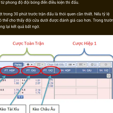
 từ phong độ đội bóng đến điều kiện thi đấu.
 trong 30 phút trước trận đấu là thói quen cần thiết. Nếu tỷ lệ
 thể cho thấy đội cửa dưới được đánh giá cao hơn. Trong trườ
g lại kết quả bất ngờ.