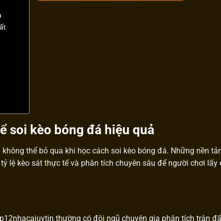
a
ất
để soi kèo bóng đá hiệu quả
n không thể bỏ qua khi học cách soi kèo bóng đá. Những nền tả
tỷ lệ kèo sát thực tế và phân tích chuyên sâu để người chơi lấy 
top12nhacaiuytin thường có đội ngũ chuyên gia phân tích trận đ