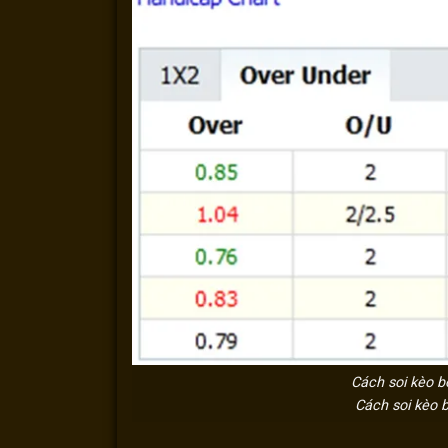
Cách soi kèo b
Cách soi kèo 