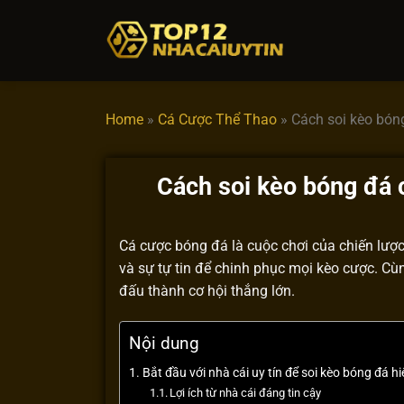
Bỏ
qua
nội
dung
Home
»
Cá Cược Thể Thao
»
Cách soi kèo bón
Cách soi kèo bóng đá 
Cá cược bóng đá là cuộc chơi của chiến lư
và sự tự tin để chinh phục mọi kèo cược. C
đấu thành cơ hội thắng lớn.
Nội dung
Bắt đầu với nhà cái uy tín để soi kèo bóng đá h
Lợi ích từ nhà cái đáng tin cậy