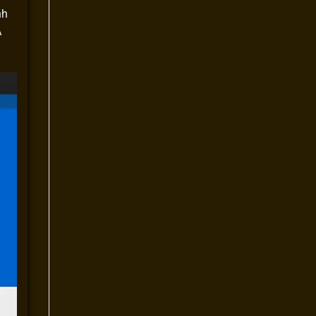
Và
Tín
nh
Jackpot
–
Á
Khủng
Kho
Game
Hấp
Dẫn
Và
Săn
Thưởng
Khủng