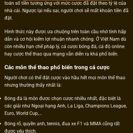
toán số tiền tương ứng với mức cược đã đặt theo tỷ lệ của
nhà cái. Ngược lại nếu sai, người chơi sẽ mất khoản tiền đã
đặt.
Hình thức này được ưa chuộng trên toàn cầu nhờ tính hấp
dẫn và cơ hội kiếm lợi nhuận nhanh chóng. Ở Việt Nam dù
còn nhiều hạn chế pháp lý, cá cược bóng đá, cá độ online
hay cược thể thao qua mạng vẫn diễn ra khá phổ biến.
Các môn thể thao phổ biến trong cá cược
Người chơi có thể đặt cược vào hầu hết mọi môn thể thao
nhưng thường thấy nhất là:
Bóng đá là môn được chọn cược nhiều nhất, đặc biệt là
các giải như Ngoại hạng Anh, La Liga, Champions League,
Euro, World Cup,…
Bóng rổ, quyền anh, tennis, đua xe F1 và MMA cũng rất
được yêu thích.