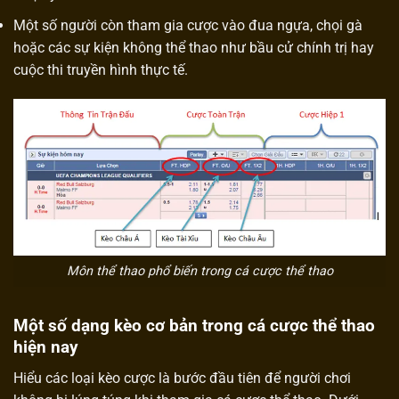
Một số người còn tham gia cược vào đua ngựa, chọi gà
hoặc các sự kiện không thể thao như bầu cử chính trị hay
cuộc thi truyền hình thực tế.
Môn thể thao phổ biến trong cá cược thể thao
Một số dạng kèo cơ bản trong cá cược thể thao
hiện nay
Hiểu các loại kèo cược là bước đầu tiên để người chơi