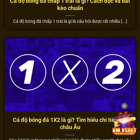
Cá độ bóng đá chấp 1 trái là gì? Cách đọc và bắt
kèo chuẩn
Cá độ bóng đá chấp 1 trái là gì là câu hỏi được rất nhiều [...]
✕
Cá độ bóng đá 1X2 là gì? Tìm hiểu chi tiết kèo
châu Âu