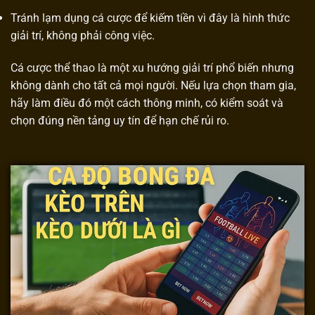
Tránh lạm dụng cá cược để kiếm tiền vì đây là hình thức
giải trí, không phải công việc.
Cá cược thể thao là một xu hướng giải trí phổ biến nhưng
không dành cho tất cả mọi người. Nếu lựa chọn tham gia,
hãy làm điều đó một cách thông minh, có kiểm soát và
chọn đúng nền tảng uy tín để hạn chế rủi ro.