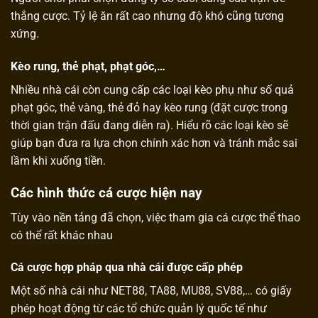
thắng cược. Tỷ lệ ăn rất cao nhưng độ khó cũng tương
xứng.
Kèo rung, thẻ phạt, phạt góc,…
Nhiều nhà cái còn cung cấp các loại kèo phụ như số quả
phạt góc, thẻ vàng, thẻ đỏ hay kèo rung (đặt cược trong
thời gian trận đấu đang diễn ra). Hiểu rõ các loại kèo sẽ
giúp bạn đưa ra lựa chọn chính xác hơn và tránh mắc sai
lầm khi xuống tiền.
Các hình thức cá cược hiện nay
Tùy vào nền tảng đã chọn, việc tham gia cá cược thể thao
có thể rất khác nhau
Cá cược hợp pháp qua nhà cái được cấp phép
Một số nhà cái như NET88, TA88, MU88, SV88,… có giấy
phép hoạt động từ các tổ chức quản lý quốc tế như