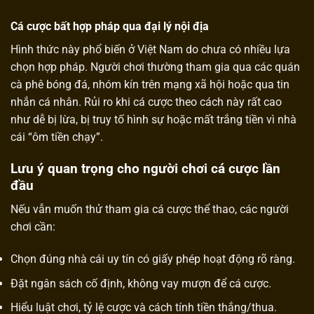
Cá cược bất hợp pháp qua đại lý nội địa
Hình thức này phổ biến ở Việt Nam do chưa có nhiều lựa
chọn hợp pháp. Người chơi thường tham gia qua các quán
cà phê bóng đá, nhóm kín trên mạng xã hội hoặc qua tin
nhắn cá nhân. Rủi ro khi cá cược theo cách này rất cao
như dễ bị lừa, bị truy tố hình sự hoặc mất trắng tiền vì nhà
cái “ôm tiền chạy”.
Lưu ý quan trọng cho người chơi cá cược lần
đầu
Nếu vẫn muốn thử tham gia cá cược thể thao, các người
chơi cần:
Chọn đúng nhà cái uy tín có giấy phép hoạt động rõ ràng.
Đặt ngân sách cố định, không vay mượn để cá cược.
Hiểu luật chơi, tỷ lệ cược và cách tính tiền thắng/thua.