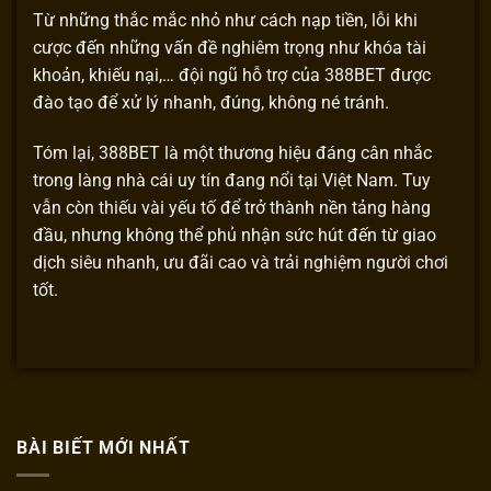
Từ những thắc mắc nhỏ như cách nạp tiền, lỗi khi
cược đến những vấn đề nghiêm trọng như khóa tài
khoản, khiếu nại,… đội ngũ hỗ trợ của 388BET được
đào tạo để xử lý nhanh, đúng, không né tránh.
Tóm lại, 388BET là một thương hiệu đáng cân nhắc
trong làng nhà cái uy tín đang nổi tại Việt Nam. Tuy
vẫn còn thiếu vài yếu tố để trở thành nền tảng hàng
đầu, nhưng không thể phủ nhận sức hút đến từ giao
dịch siêu nhanh, ưu đãi cao và trải nghiệm người chơi
tốt.
BÀI BIẾT MỚI NHẤT