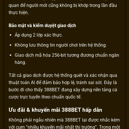
quan để người mới cũng không bị khớp trong lần đầu
thực hiện.
Bảo mật và kiểm duyệt giao dịch
Áp dụng 2 lớp xác thực.
Không lưu thông tin người chơi trên hệ thống.
Giao dịch mã hóa 256-bit tương đương chuẩn ngân
hàng.
Tất cả giao dịch được hệ thống quét và xác nhận qua
thuật toán AI để đảm bảo hợp lệ, tránh sai sót. Đây là
bước đi cho thấy 388BET đang xây dựng nền tảng cá
cược trực tuyến theo chuẩn quốc tế.
Ưu đãi & khuyến mãi 388BET hấp dẫn
Không phải ngẫu nhiên mà 388BET lại được nhắc kèm
với cụm “nhiều khuyến mãi nhất thị trường”. Trong một